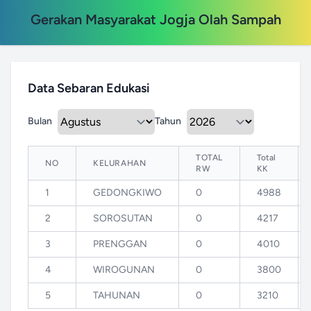
Gerakan Masyarakat Jogja Olah Sampah
Data Sebaran Edukasi
Bulan
Tahun
TOTAL
Total
NO
KELURAHAN
RW
KK
1
GEDONGKIWO
0
4988
2
SOROSUTAN
0
4217
3
PRENGGAN
0
4010
4
WIROGUNAN
0
3800
5
TAHUNAN
0
3210